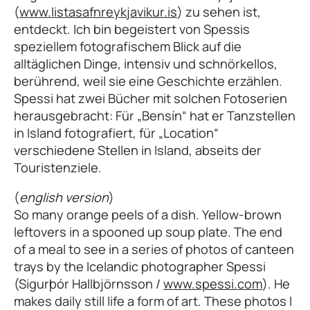
(
www.listasafnreykjavikur.is
) zu sehen ist,
entdeckt. Ich bin begeistert von Spessis
speziellem fotografischem Blick auf die
alltäglichen Dinge, intensiv und schnörkellos,
berührend, weil sie eine Geschichte erzählen.
Spessi hat zwei Bücher mit solchen Fotoserien
herausgebracht: Für „Bensín“ hat er Tanzstellen
in Island fotografiert, für „Location“
verschiedene Stellen in Island, abseits der
Touristenziele.
(
english version
)
So many orange peels of a dish. Yellow-brown
leftovers in a spooned up soup plate. The end
of a meal to see in a series of photos of canteen
trays by the Icelandic photographer Spessi
(Sigurþór Hallbjörnsson /
www.spessi.com
). He
makes daily still life a form of art. These photos I