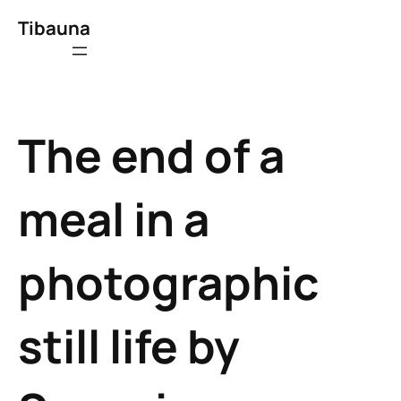
Tibauna
The end of a
meal in a
photographic
still life by