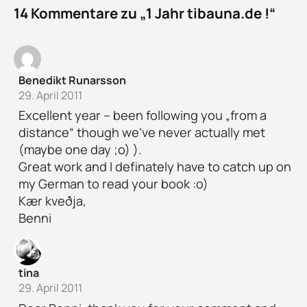
14 Kommentare zu „1 Jahr tibauna.de !“
Benedikt Runarsson
29. April 2011
Excellent year – been following you „from a
distance“ though we’ve never actually met
(maybe one day ;o) ).
Great work and I definately have to catch up on
my German to read your book :o)
Kær kveðja,
Benni
tina
29. April 2011