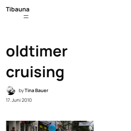
Tibauna
oldtimer
cruising
by
Tina Bauer
17. Juni 2010