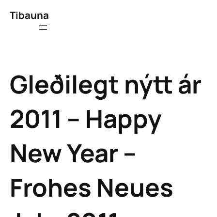
Tibauna
Gleðilegt nýtt ár
2011 – Happy
New Year –
Frohes Neues