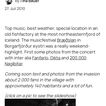
by
Tina Bauer
27. Juli 2010
Top music, best weather, special location in an
old fishfactory at the most northeasternfjord of
Iceland: The musicfestival
Bræðslan
in
Borgarfjörður eystri was a really weekend-
highlight. First some photos from the concert
with inter alia
Fanfarlo
,
Dikta
and
200.000
Naglbítar
.
Coming soon text and photos from the invasion
about 2.000 fans in the village with
approximately 140 habitants and a lot of fun
.
(click on a pic to see the slideshow)