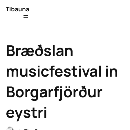
Tibauna
Bræðslan
musicfestival in
Borgarfjörður
eystri