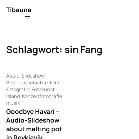
Zum
Tibauna
Inhalt
springen
Schlagwort:
sin Fang
Audio-Slideshow
Bilder-Geschichte
Film
Fotografie
Fotokunst
Island
Konzertfotografie
musik
Goodbye Havarí –
Audio-Slideshow
about melting pot
in Reykjavík