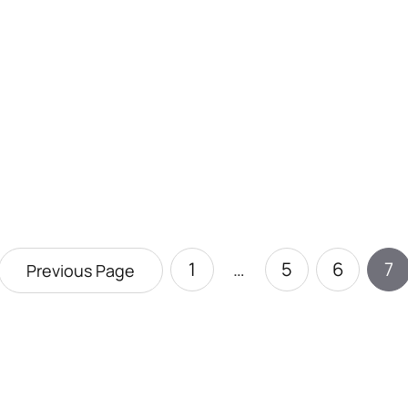
1
…
5
6
7
Previous Page