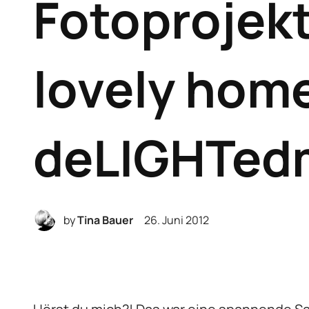
Fotoprojekt
lovely hom
deLIGHTed
by
Tina Bauer
26. Juni 2012