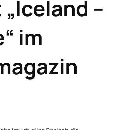
 „Iceland –
e“ im
magazin