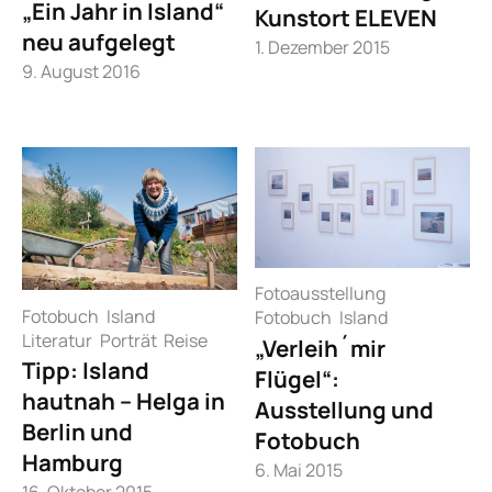
„Ein Jahr in Island“
Kunstort ELEVEN
neu aufgelegt
1. Dezember 2015
9. August 2016
Fotoausstellung
Fotobuch
Island
Fotobuch
Island
Literatur
Porträt
Reise
„Verleih´mir
Tipp: Island
Flügel“:
hautnah – Helga in
Ausstellung und
Berlin und
Fotobuch
Hamburg
6. Mai 2015
16. Oktober 2015