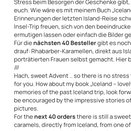
Stress beim Besorgen der Geschenke gibt, h
euch. Wie wäre es mit meinem Buch „Icelan
Erinnerungen der letzten Island-Reise sch
Insel-Trip freuen, sich von den beeindruc
ermutigen lassen oder einfach die Bilder g
Für die
nächsten 40 Besteller
gibt es noc
drauf: Rhabarber-Karamellen, direkt aus Isl
porträtierten Frauen selbst gemacht. Hier 
///
Hach, sweet Advent .. so there is no stress to
for you. How about my book „Iceland – lovel
memories of the past Iceland trip, look forwa
be encouraged by the impressive stories of
pictures.
For the
next 40 orders
there is still a swee
caramels, directly from Iceland, from one o