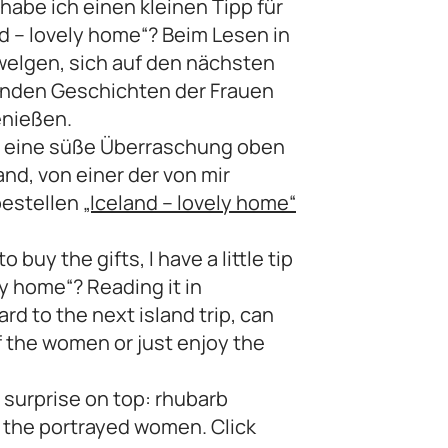
abe ich einen kleinen Tipp für
d – lovely home“? Beim Lesen in
welgen, sich auf den nächsten
kenden Geschichten der Frauen
enießen.
h eine süße Überraschung oben
and, von einer der von mir
bestellen
„Iceland – lovely home“
 buy the gifts, I have a little tip
y home“? Reading it in
rd to the next island trip, can
 the women or just enjoy the
t surprise on top: rhubarb
f the portrayed women. Click