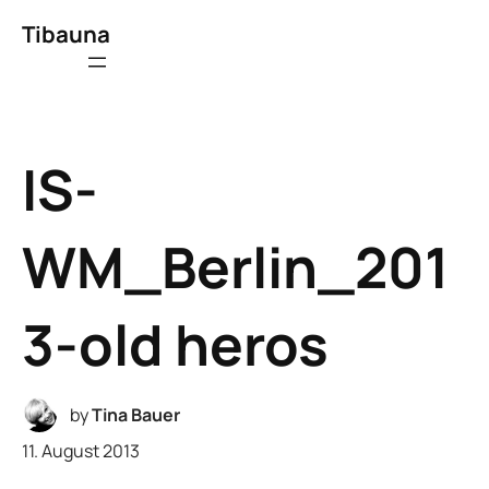
Tibauna
IS-
WM_Berlin_201
3-old heros
by
Tina Bauer
11. August 2013