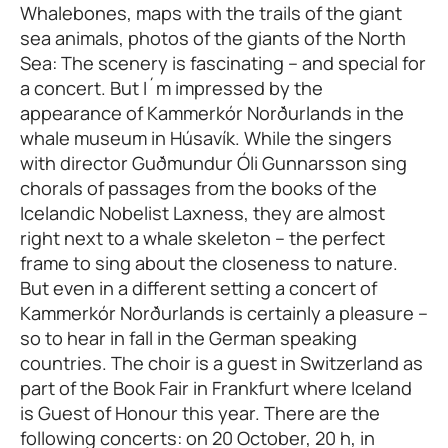
Whalebones, maps with the trails of the giant
sea animals, photos of the giants of the North
Sea: The scenery is fascinating – and special for
a concert. But I´m impressed by the
appearance of Kammerkór Norðurlands in the
whale museum in Húsavík. While the singers
with director Guðmundur Óli Gunnarsson sing
chorals of passages from the books of the
Icelandic Nobelist Laxness, they are almost
right next to a whale skeleton – the perfect
frame to sing about the closeness to nature.
But even in a different setting a concert of
Kammerkór Norðurlands is certainly a pleasure –
so to hear in fall in the German speaking
countries. The choir is a guest in Switzerland as
part of the Book Fair in Frankfurt where Iceland
is Guest of Honour this year. There are the
following concerts: on 20 October, 20 h, in