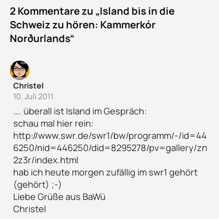
2 Kommentare zu „Island bis in die
Schweiz zu hören: Kammerkór
Norðurlands“
Christel
10. Juli 2011
…. überall ist Island im Gespräch:
schau mal hier rein:
http://www.swr.de/swr1/bw/programm/-/id=44
6250/nid=446250/did=8295278/pv=gallery/zn
2z3r/index.html
hab ich heute morgen zufällig im swr1 gehört
(gehört) ;-)
Liebe Grüße aus BaWü
Christel