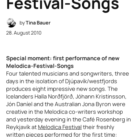
Festival-Songs
by
Tina Bauer
28. August 2010
Special moment: first performance of new
Melodica-Festival-Songs
Four talented musicians and songwriters, three
days in the isolation of Djúpavík/westfjords
produces eight impressive new songs. The
Icelanders Halla Norðfjörð, Jóhann Kristinsson,
Jón Daníel and the Australian Jona Byron were
creative in the Melodica co-writers workshop
and yesterday evening in the Café Rosenberg in
Reykjavík at
Melodica Festival
their freshly
written pieces performed for the first time: