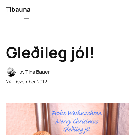
Tibauna
Gleðileg jól!
by
Tina Bauer
24. Dezember 2012