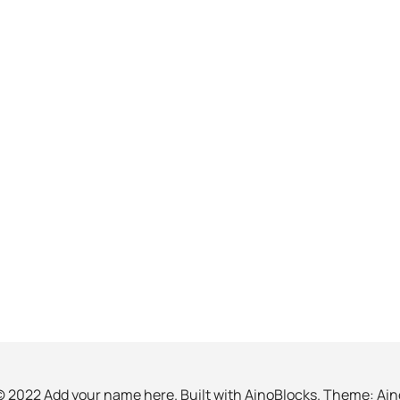
© 2022 Add your name here. Built with
AinoBlocks
. Theme:
Ain