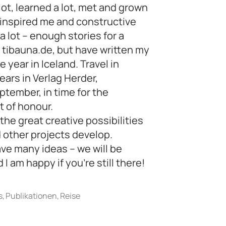
 lot, learned a lot, met and grown
 inspired me and constructive
a lot – enough stories for a
n tibauna.de, but have written my
e year in Iceland. Travel in
ears in Verlag Herder,
ptember, in time for the
t of honour.
he great creative possibilities
 other projects develop.
ave many ideas – we will be
I am happy if you’re still there!