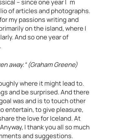
sical – since one year I´m
io of articles and photographs.
 for my passions writing and
primarily on the island, where I
larly. And so one year of
.
iven away.“ (Graham Greene)
oughly where it might lead to.
ings and be surprised. And there
goal was and is to touch other
 entertain, to give pleasure,
are the love for Iceland. At
 Anyway, I thank you all so much
comments and suggestions.