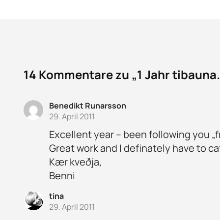
14 Kommentare zu „1 Jahr tibauna.
Benedikt Runarsson
29. April 2011
Excellent year – been following you „
Great work and I definately have to c
Kær kveðja,
Benni
tina
29. April 2011