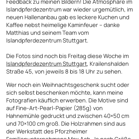
Feedback zu meinen Bildern! Die Atmosphäre im
Islandpferdezentrum war wieder urgemütlich, im
neuen Hallenanbau gab es leckere Kuchen und
Kaffee nebst heimelige Kaminfeuer – danke
Matthias und seinem Team vom
Islandpferdezentrum Stuttgart.
Die Fotos sind noch bis Freitag diese Woche im
Islandpferdezentrum Stuttgart
, Krailenshalden
Straße 45, von jeweils 8 bis 18 Uhr zu sehen.
Wer noch ein Weihnachtsgeschenk sucht oder
sich selbst beschenken möchte, kann meine
Fotografien käuflich erwerben. Die Motive sind
auf Fine-Art-Pearl-Papier (285g) von
Hahnemühle gedruckt und zwischen 40×50 cm
und 70×100 cm groß. Die Holzrahmen sind aus
der Werkstatt des Pforzheimer
Familienunternehmens Max Aab. Je nach Größe