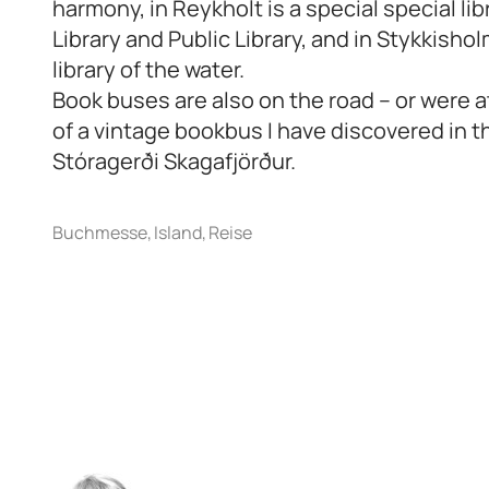
harmony, in Reykholt is a special special lib
Library and Public Library, and in Stykkishol
library of the water.
Book buses are also on the road – or were 
of a vintage bookbus I have discovered in 
Stóragerði Skagafjörður.