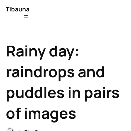
Tibauna
Rainy day:
raindrops and
puddles in pairs
of images