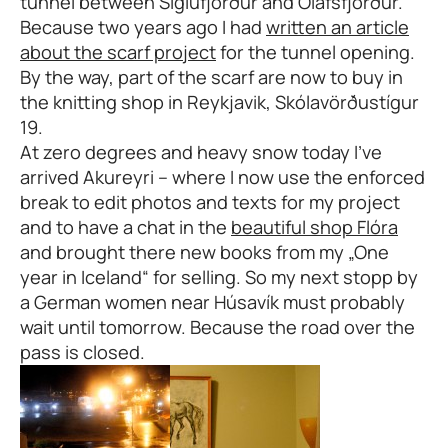
tunnel between Siglufjörður and Ólafsfjörður.
Because two years ago I had
written an article
about the scarf project
for the tunnel opening.
By the way, part of the scarf are now to buy in
the knitting shop in Reykjavik, Skólavörðustígur
19.
At zero degrees and heavy snow today I’ve
arrived Akureyri – where I now use the enforced
break to edit photos and texts for my project
and to have a chat in the
beautiful shop Flóra
and brought there new books from my „One
year in Iceland“ for selling. So my next stopp by
a German women near Húsavík must probably
wait until tomorrow. Because the road over the
pass is closed.