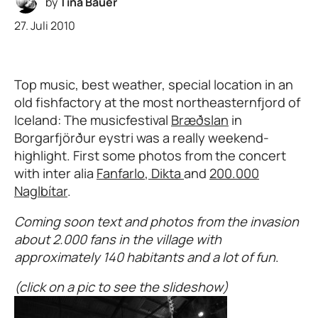
by
Tina Bauer
27. Juli 2010
Top music, best weather, special location in an
old fishfactory at the most northeasternfjord of
Iceland: The musicfestival
Bræðslan
in
Borgarfjörður eystri was a really weekend-
highlight. First some photos from the concert
with inter alia
Fanfarlo
,
Dikta
and
200.000
Naglbítar
.
Coming soon text and photos from the invasion
about 2.000 fans in the village with
approximately 140 habitants and a lot of fun
.
(click on a pic to see the slideshow)