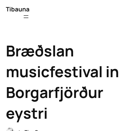
Tibauna
Bræðslan
musicfestival in
Borgarfjörður
eystri