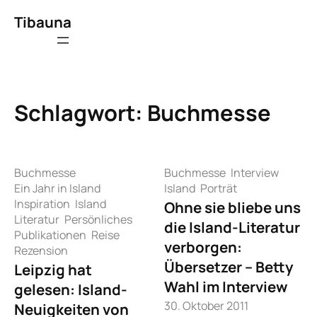
Zum
Tibauna
Inhalt
springen
Schlagwort:
Buchmesse
Buchmesse
Buchmesse
Interview
Ein Jahr in Island
Island
Porträt
Inspiration
Island
Ohne sie bliebe uns
Literatur
Persönliches
die Island-Literatur
Publikationen
Reise
verborgen:
Rezension
Übersetzer – Betty
Leipzig hat
Wahl im Interview
gelesen: Island-
30. Oktober 2011
Neuigkeiten von