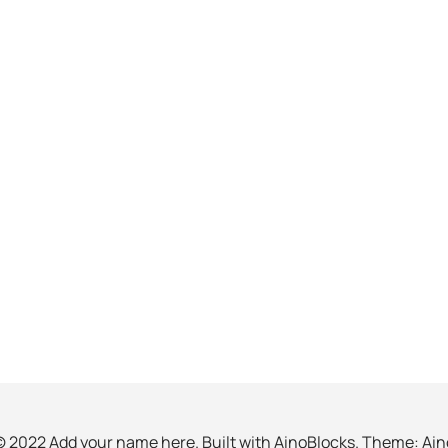
© 2022 Add your name here. Built with
AinoBlocks
. Theme:
Ain