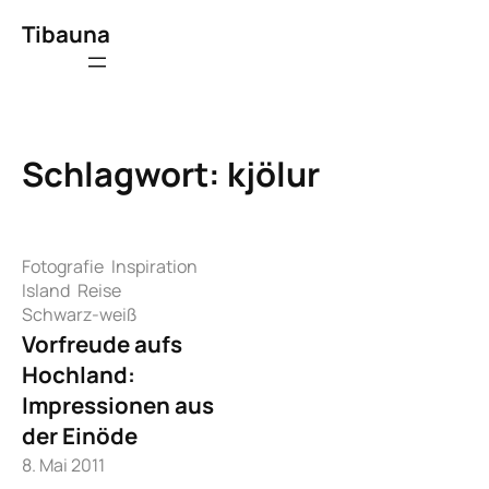
Zum
Tibauna
Inhalt
springen
Schlagwort:
kjölur
Fotografie
Inspiration
Island
Reise
Schwarz-weiß
Vorfreude aufs
Hochland:
Impressionen aus
der Einöde
8. Mai 2011