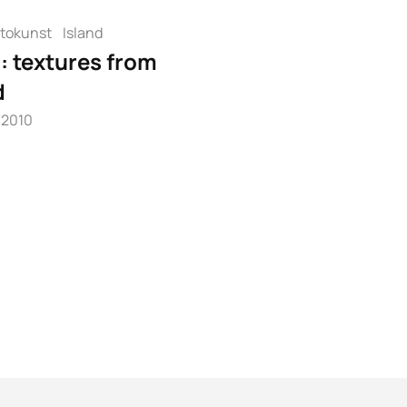
tokunst
Island
: textures from
d
 2010