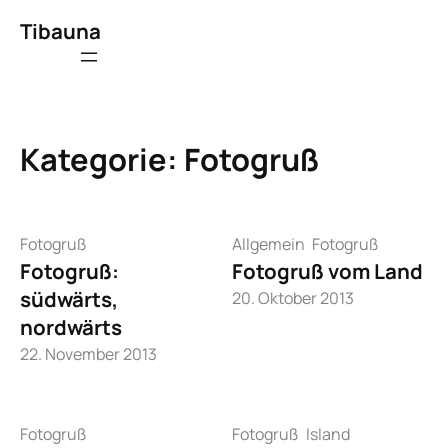
Zum
Tibauna
Inhalt
springen
Kategorie:
Fotogruß
Fotogruß
Allgemein
Fotogruß
Fotogruß:
Fotogruß vom Land
südwärts,
20. Oktober 2013
nordwärts
22. November 2013
Fotogruß
Fotogruß
Island