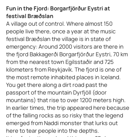
Fun in the Fjord: Borgarfjörður Eystri at
festival Bræðslan
A village out of control. Where almost 150
people live there, once a year at the music
festival Bræðslan the village is in state of
emergency: Around 2000 visitors are there in
the fjord Bakkagerði Borgarfjörður Eystri, 70 km
from the nearest town Egilsstaðir and 725
kilometers from Reykjavík. The fjord is one of
the most remote inhabited places in Iceland.
You get there along a dirt road past the
passport of the mountain Dyrfjöll (door
mountains) that rise to over 1200 meters high.
In earlier times, the trip appeared here because
of the falling rocks as so risky that the legend
emerged from Naddi monster that lurks out
here to tear people into the depths.