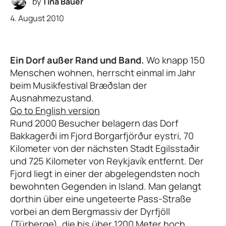
by
Tina Bauer
4. August 2010
Ein Dorf außer Rand und Band.
Wo knapp 150
Menschen wohnen, herrscht einmal im Jahr
beim Musikfestival Bræðslan der
Ausnahmezustand.
Go to English version
Rund 2000 Besucher belagern das Dorf
Bakkagerði im Fjord Borgarfjörður eystri, 70
Kilometer von der nächsten Stadt Egilsstaðir
und 725 Kilometer von Reykjavík entfernt. Der
Fjord liegt in einer der abgelegendsten noch
bewohnten Gegenden in Island. Man gelangt
dorthin über eine ungeteerte Pass-Straße
vorbei an dem Bergmassiv der Dyrfjöll
(Türberge), die bis über 1200 Meter hoch