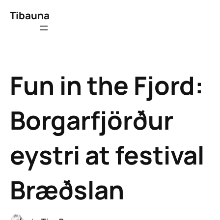
Tibauna
Fun in the Fjord:
Borgarfjörður
eystri at festival
Bræðslan