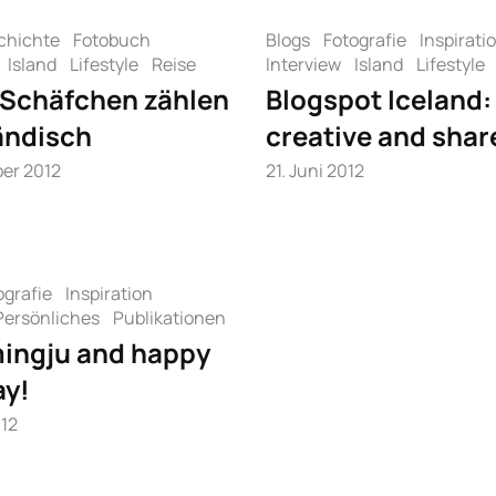
chichte
Fotobuch
Blogs
Fotografie
Inspirati
Island
Lifestyle
Reise
Interview
Island
Lifestyle
: Schäfchen zählen
Blogspot Iceland:
ländisch
creative and share
er 2012
21. Juni 2012
ografie
Inspiration
Persönliches
Publikationen
mingju and happy
ay!
012