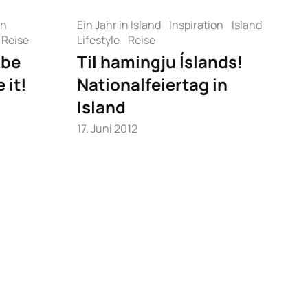
on
Ein Jahr in Island
Inspiration
Island
Reise
Lifestyle
Reise
 be
Til hamingju Íslands!
 it!
Nationalfeiertag in
Island
17. Juni 2012