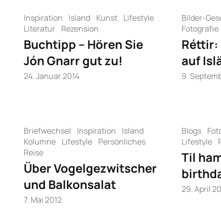
Inspiration
Island
Kunst
Lifestyle
Bilder-Ges
Literatur
Rezension
Fotografie
Buchtipp – Hören Sie
Réttir
Jón Gnarr gut zu!
auf Is
24. Januar 2014
9. Septemb
Briefwechsel
Inspiration
Island
Blogs
Fot
Kolumne
Lifestyle
Persönliches
Lifestyle
Reise
Til ha
Über Vogelgezwitscher
birthd
und Balkonsalat
29. April 2
7. Mai 2012