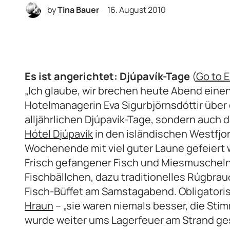
by
Tina Bauer
16. August 2010
Es ist angerichtet: Djúpavík-Tage
(
Go to E
„Ich glaube, wir brechen heute Abend einen
Hotelmanagerin Eva Sigurbjörnsdóttir über d
alljährlichen Djúpavík-Tage, sondern auch 
Hótel Djúpavík
in den isländischen Westfj
Wochenende mit viel guter Laune gefeiert
Frisch gefangener Fisch und Miesmuscheln
Fischbällchen, dazu traditionelles Rúgbra
Fisch-Büffet am Samstagabend. Obligatorisc
Hraun
– „sie waren niemals besser, die Sti
wurde weiter ums Lagerfeuer am Strand ges