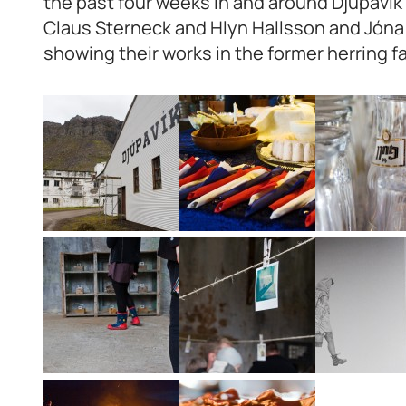
the past four weeks in and around Djúpavík 
Claus Sterneck and Hlyn Hallsson and Jóna H
showing their works in the former herring fa