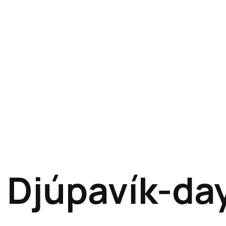
d: Djúpavík-da