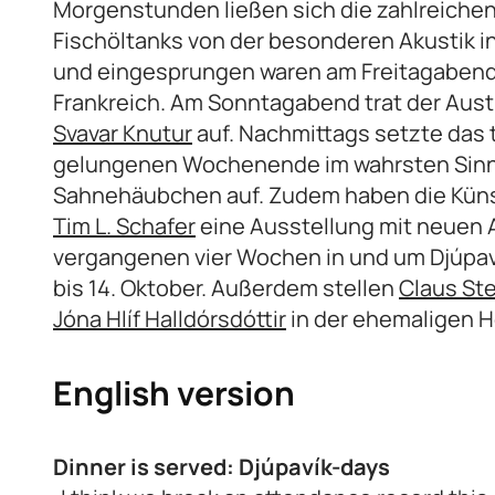
Morgenstunden ließen sich die zahlreiche
Fischöltanks von der besonderen Akustik i
und eingesprungen waren am Freitagabend
Frankreich. Am Sonntagabend trat der Aust
Svavar Knutur
auf. Nachmittags setzte das 
gelungenen Wochenende im wahrsten Sinn
Sahnehäubchen auf. Zudem haben die Kün
Tim L. Schafer
eine Ausstellung mit neuen Ar
vergangenen vier Wochen in und um Djúpav
bis 14. Oktober. Außerdem stellen
Claus St
Jóna Hlíf Halldórsdóttir
in der ehemaligen He
English version
Dinner is served: Djúpavík-days