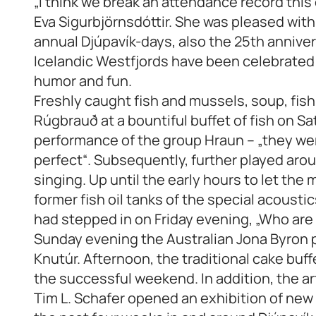
„I think we break an attendance record thi
Eva Sigurbjörnsdóttir. She was pleased wit
annual Djúpavík-days, also the 25th anniver
Icelandic Westfjords have been celebrate
humor and fun.
Freshly caught fish and mussels, soup, fish 
Rúgbrauð at a bountiful buffet of fish on S
performance of the group Hraun – „they wer
perfect“. Subsequently, further played aro
singing. Up until the early hours to let the
former fish oil tanks of the special acoust
had stepped in on Friday evening, „Who are 
Sunday evening the Australian Jona Byron 
Knutúr. Afternoon, the traditional cake buff
the successful weekend. In addition, the a
Tim L. Schafer opened an exhibition of new