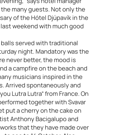
s evening,“ says hotel manager
h the many guests. Not only the
sary of the Hótel Djúpavík in the
d last weekend with much good
balls served with traditional
aturday night. Mandatory was the
e never better, the mood is
und a campfire on the beach and
 many musicians inspired in the
ics. Arrived spontaneously and
you Lutra Lutra“ from France. On
performed together with Svavar
et put a cherry on the cake on
rtist Anthony Bacigalupo and
 works that they have made over