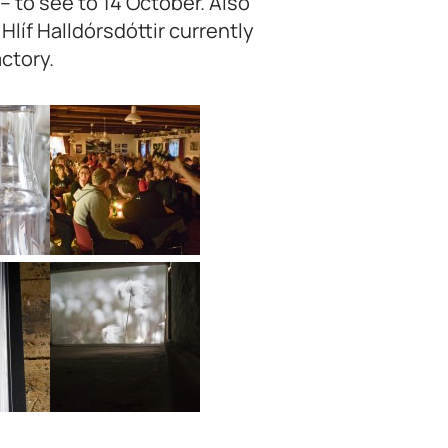
– to see to 14 October. Also
líf Halldórsdóttir currently
ctory.