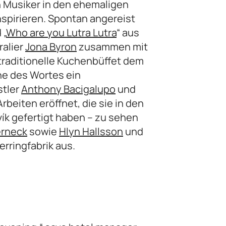
n Musiker in den ehemaligen
nspirieren. Spontan angereist
 „
Who are you Lutra Lutra
“ aus
ralier
Jona Byron
zusammen mit
traditionelle Kuchenbüffet dem
e des Wortes ein
stler
Anthony Bacigalupo
und
beiten eröffnet, die sie in den
ík gefertigt haben – zu sehen
erneck
sowie
Hlyn Hallsson
und
rringfabrik aus.