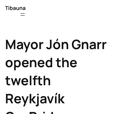
Tibauna
Mayor Jón Gnarr
opened the
twelfth
Reykjavík