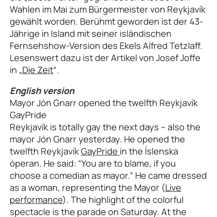
Wahlen im Mai zum Bürgermeister von Reykjavík
gewählt worden. Berühmt geworden ist der 43-
Jährige in Island mit seiner isländischen
Fernsehshow-Version des Ekels Alfred Tetzlaff.
Lesenswert dazu ist der Artikel von Josef Joffe
in „
Die Zeit
“.
English version
Mayor Jón Gnarr opened the twelfth Reykjavík
GayPride
Reykjavík is totally gay the next days – also the
mayor Jón Gnarr yesterday. He opened the
twelfth Reykjavík
GayPride
in the Íslenska
óperan. He said: “You are to blame, if you
choose a comedian as mayor.” He came dressed
as a woman, representing the Mayor (
Live
performance
). The highlight of the colorful
spectacle is the parade on Saturday. At the