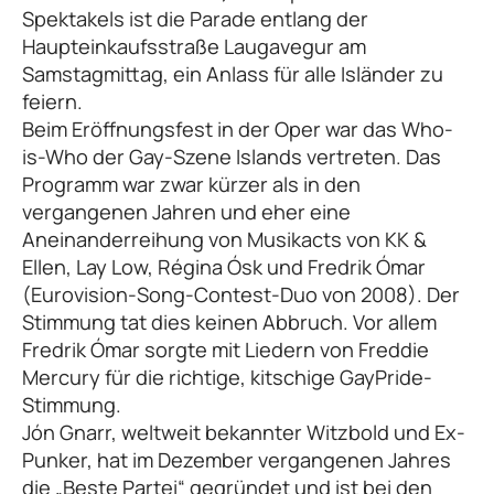
Spektakels ist die Parade entlang der
Haupteinkaufsstraße Laugavegur am
Samstagmittag, ein Anlass für alle Isländer zu
feiern.
Beim Eröffnungsfest in der Oper war das Who-
is-Who der Gay-Szene Islands vertreten. Das
Programm war zwar kürzer als in den
vergangenen Jahren und eher eine
Aneinanderreihung von Musikacts von KK &
Ellen, Lay Low, Régina Ósk und Fredrik Ómar
(Eurovision-Song-Contest-Duo von 2008). Der
Stimmung tat dies keinen Abbruch. Vor allem
Fredrik Ómar sorgte mit Liedern von Freddie
Mercury für die richtige, kitschige GayPride-
Stimmung.
Jón Gnarr, weltweit bekannter Witzbold und Ex-
Punker, hat im Dezember vergangenen Jahres
die „Beste Partei“ gegründet und ist bei den