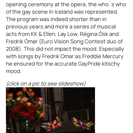
opening ceremony at the opera, the who´s who
of the gay scene in Iceland was represented.
The program was indeed shorter than in
previous years and more a series of musical
acts from KK & Ellen, Lay Low, Régina Ósk and
Fredrik Ómar (Euro Vision Song Contest duo of
2008). This did not impact the mood. Especially
with songs by Fredrik Omar as Freddie Mercury
he ensured for the accurate GayPride kitschy
mood.
(click on a pic to see slideshow)