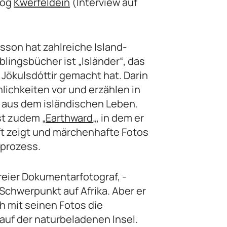
log
Kwerfeldein
(Interview auf
sson hat zahlreiche Island-
blingsbücher ist „Isländer“, das
 Jökulsdóttir gemacht hat. Darin
nlichkeiten vor und erzählen in
n aus dem isländischen Leben.
st zudem „
Earthward
„, in dem er
ft zeigt und märchenhafte Fotos
sprozess.
freier Dokumentarfotograf, -
Schwerpunkt auf Afrika. Aber er
h mit seinen Fotos die
uf der naturbeladenen Insel.