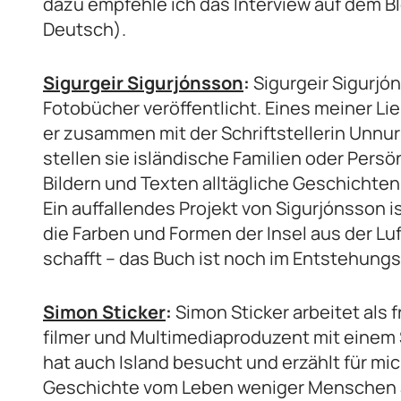
dazu empfehle ich das Interview auf dem B
Deutsch).
Sigurgeir Sigurjónsson
:
Sigurgeir Sigurjón
Fotobücher veröffentlicht. Eines meiner Lie
er zusammen mit der Schriftstellerin Unnur
stellen sie isländische Familien oder Persö
Bildern und Texten alltägliche Geschichte
Ein auffallendes Projekt von Sigurjónsson i
die Farben und Formen der Insel aus der Lu
schafft – das Buch ist noch im Entstehung
Simon Sticker
:
Simon Sticker arbeitet als 
filmer und Multimediaproduzent mit einem 
hat auch Island besucht und erzählt für mic
Geschichte vom Leben weniger Menschen a