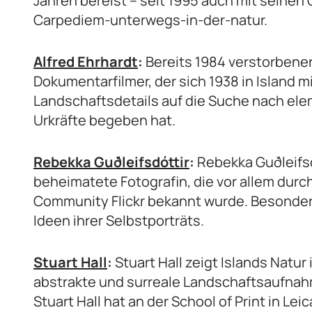
Jahren bereist – seit 1995 auch mit seinen
Carpediem-unterwegs-in-der-natur.
Alfred Ehrhardt
:
Bereits 1984 verstorbener
Dokumentarfilmer, der sich 1938 in Island m
Landschaftsdetails auf die Suche nach el
Urkräfte begeben hat.
Rebekka Guðleifsdóttir
:
Rebekka Guðleifsdó
beheimatete Fotografin, die vor allem durch
Community Flickr bekannt wurde. Besonders 
Ideen ihrer Selbstporträts.
Stuart Hall
:
Stuart Hall zeigt Islands Natu
abstrakte und surreale Landschaftsaufnah
Stuart Hall hat an der School of Print in Lei