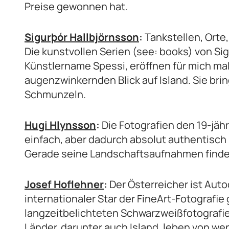
Preise gewonnen hat.
Sigurþór Hallbjörnsson
:
Tankstellen, Orte,
Die kunstvollen Serien (see: books) von Si
Künstlername Spessi, eröffnen für mich ma
augenzwinkernden Blick auf Island. Sie br
Schmunzeln.
Hugi Hlynsson
:
Die Fotografien den 19-jäh
einfach, aber dadurch absolut authentisch
Gerade seine Landschaftsaufnahmen finde
Josef Hoflehner
:
Der Österreicher ist Auto
internationaler Star der FineArt-Fotografie 
langzeitbelichteten Schwarzweißfotografi
Länder, darunter auch Island, leben von w