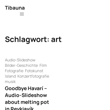
Zum
Tibauna
Inhalt
springen
Schlagwort:
art
Audio-Slideshow
Bilder-Geschichte
Film
Fotografie
Fotokunst
Island
Konzertfotografie
musik
Goodbye Havarí –
Audio-Slideshow
about melting pot
in Reykjavík