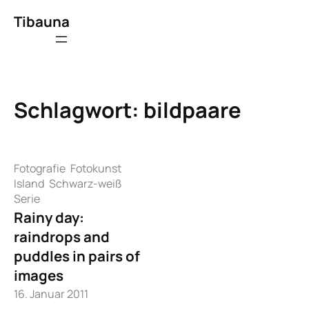
Zum
Tibauna
Inhalt
springen
Schlagwort:
bildpaare
Fotografie
Fotokunst
Island
Schwarz-weiß
Serie
Rainy day:
raindrops and
puddles in pairs of
images
16. Januar 2011