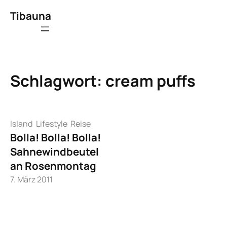
Zum
Tibauna
Inhalt
springen
Schlagwort:
cream puffs
Island
Lifestyle
Reise
Bolla! Bolla! Bolla!
Sahnewindbeutel
an Rosenmontag
7. März 2011