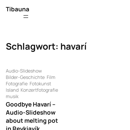
Zum
Tibauna
Inhalt
springen
Schlagwort:
havarí
Audio-Slideshow
Bilder-Geschichte
Film
Fotografie
Fotokunst
Island
Konzertfotografie
musik
Goodbye Havarí –
Audio-Slideshow
about melting pot
in Reykjavík