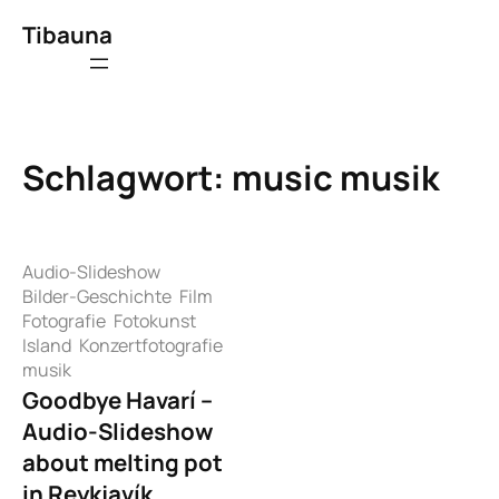
Zum
Tibauna
Inhalt
springen
Schlagwort:
music musik
Audio-Slideshow
Bilder-Geschichte
Film
Fotografie
Fotokunst
Island
Konzertfotografie
musik
Goodbye Havarí –
Audio-Slideshow
about melting pot
in Reykjavík