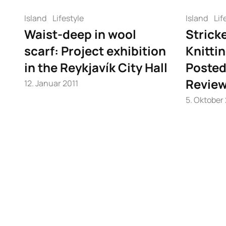
Island
Lifestyle
Island
Lif
Waist-deep in wool
Strick
scarf: Project exhibition
Knitti
in the Reykjavík City Hall
Posted
Review
12. Januar 2011
5. Oktober