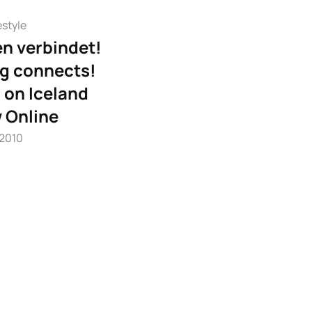
estyle
en verbindet!
ng connects!
 on Iceland
 Online
 2010