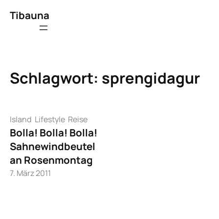
Zum
Tibauna
Inhalt
springen
Schlagwort:
sprengidagur
Island
Lifestyle
Reise
Bolla! Bolla! Bolla!
Sahnewindbeutel
an Rosenmontag
7. März 2011