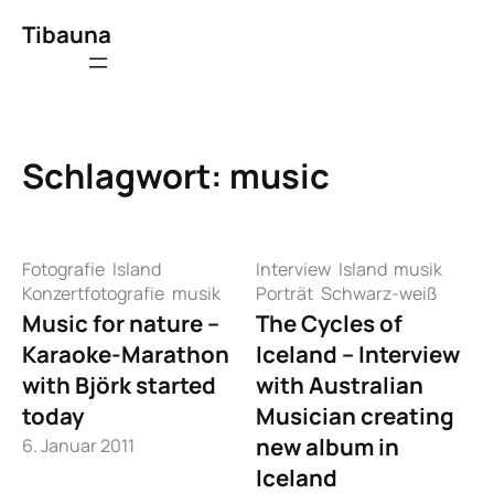
Zum
Tibauna
Inhalt
springen
Schlagwort:
music
Fotografie
Island
Interview
Island
musik
Konzertfotografie
musik
Porträt
Schwarz-weiß
Music for nature –
The Cycles of
Karaoke-Marathon
Iceland – Interview
with Björk started
with Australian
today
Musician creating
new album in
6. Januar 2011
Iceland