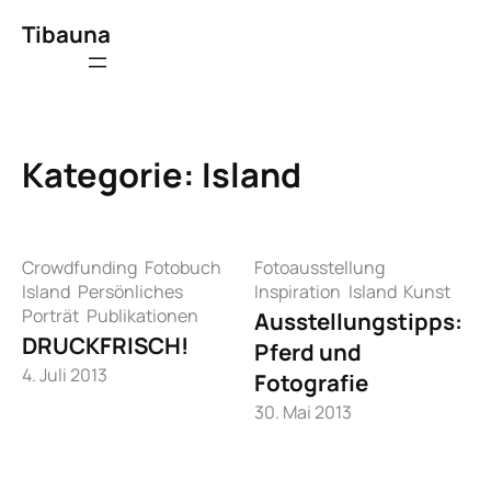
Zum
Tibauna
Inhalt
springen
Kategorie:
Island
Crowdfunding
Fotobuch
Fotoausstellung
Island
Persönliches
Inspiration
Island
Kunst
Porträt
Publikationen
Ausstellungstipps:
DRUCKFRISCH!
Pferd und
4. Juli 2013
Fotografie
30. Mai 2013