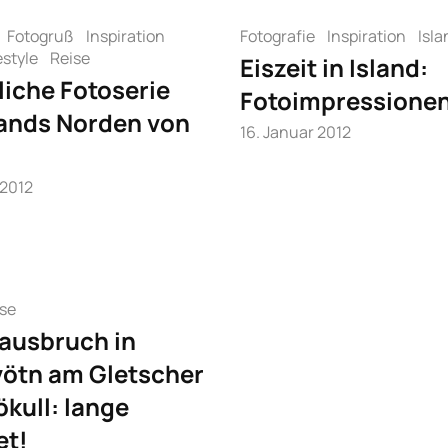
Fotogruß
Inspiration
Fotografie
Inspiration
Isla
estyle
Reise
Eiszeit in Island:
liche Fotoserie
Fotoimpressione
lands Norden von
16. Januar 2012
 2012
se
ausbruch in
ötn am Gletscher
ökull: lange
et!