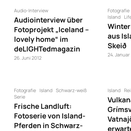
Audio-Interview
Fotografie
Island
Lif
Audiointerview über
Winter
Fotoprojekt „Iceland –
aus Is
lovely home“ im
Skeið
deLIGHTedmagazin
24. Januar
26. Juni 2012
Fotografie
Island
Schwarz-weiß
Island
Rei
Serie
Vulkan
Frische Landluft:
Grímsv
Fotoserie von Island-
Vatnaj
Pferden in Schwarz-
erwart