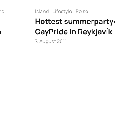
nd
Island
Lifestyle
Reise
Hottest summerparty:
n
GayPride in Reykjavík
7. August 2011