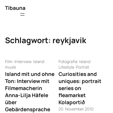
Zum
Tibauna
Inhalt
springen
Schlagwort:
reykjavik
Film
Interview
Island
Fotografie
Island
musik
Lifestyle
Porträt
Island mit und ohne
Curiosities and
Ton: Interview mit
uniques: portrait
Filmemacherin
series on
Anna-Lilja Häfele
fleamarket
über
Kolaportið
Gebärdensprache
20. November 2010