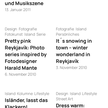
und Musikszene
13. Januar 2011
Design
Fotografie
Fotografie
Island
Fotokunst
Island
Serie
Persönliches
Pretty pink
It´s snowing in
Reykjavík: Photo
town – winter
series inspired by
wonderland in
Fotodesigner
Reykjavík
Harald Mante
3. November 2010
6. November 2010
Island
Kolumne
Lifestyle
Design
Island
Lifestyle
Street Art
Isländer, lasst das
Dress warm:
Klackern!