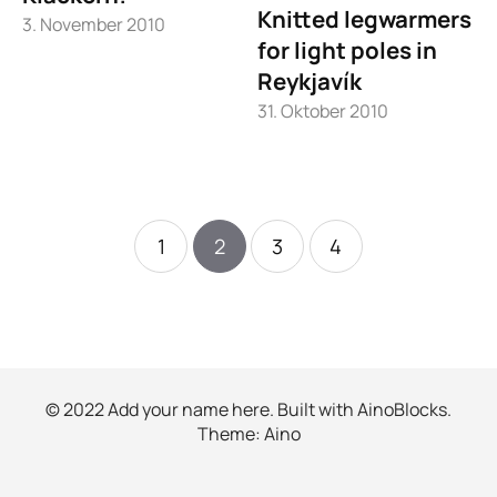
Knitted legwarmers
3. November 2010
for light poles in
Reykjavík
31. Oktober 2010
1
2
3
4
© 2022 Add your name here. Built with
AinoBlocks
.
Theme:
Aino